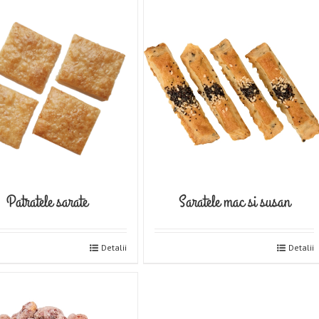
Patratele sarate
Saratele mac si susan
Detalii
Detalii