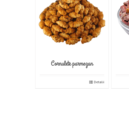
Cornulete parmezan
Detalii