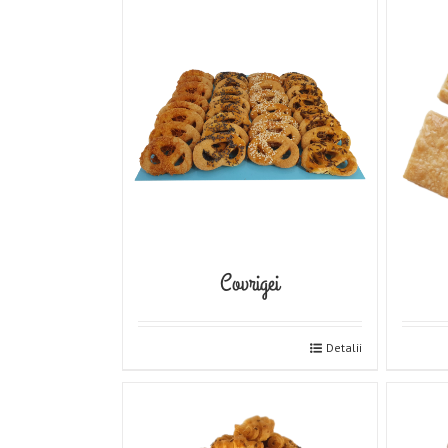
Covrigei
Detalii