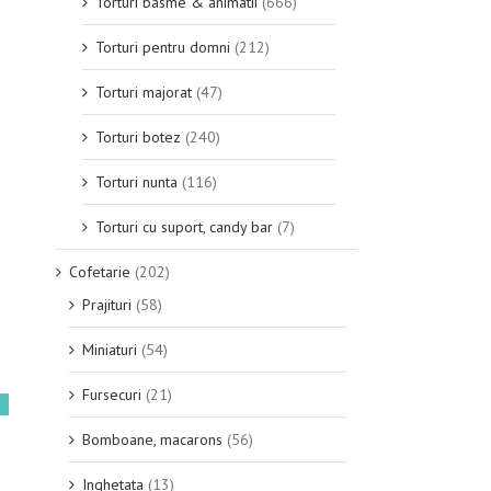
Torturi basme & animatii
(666)
Torturi pentru domni
(212)
Torturi majorat
(47)
Torturi botez
(240)
Torturi nunta
(116)
Torturi cu suport, candy bar
(7)
Cofetarie
(202)
Prajituri
(58)
Miniaturi
(54)
Fursecuri
(21)
2
Bomboane, macarons
(56)
Inghetata
(13)