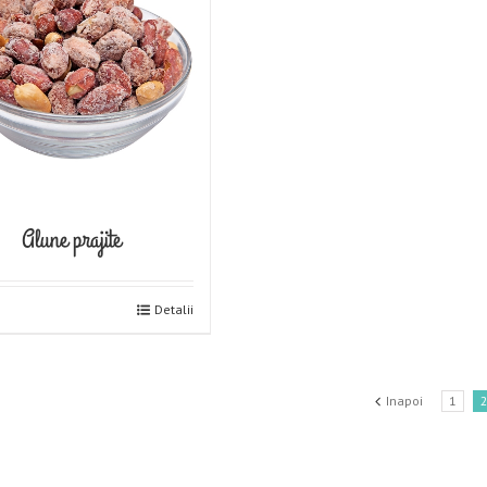
Alune prajite
Detalii
Inapoi
1