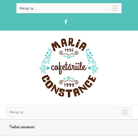
Mergi la...
Mergi la...
Torturi aniversari