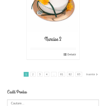
Narcise 2
Detalii
1
2
3
4
…
81
82
83
Inainte
Caută Produs