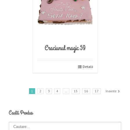
Craciunul magic 59
Detalii
1
2
3
4
…
15
16
17
Inainte
Caută Produs