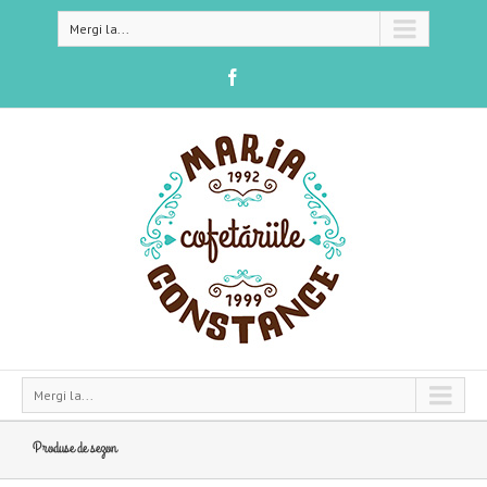
Mergi la...
Mergi la...
Produse de sezon