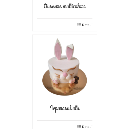
Ousoare multicolore
Detalii
Iepurasul alb
Detalii