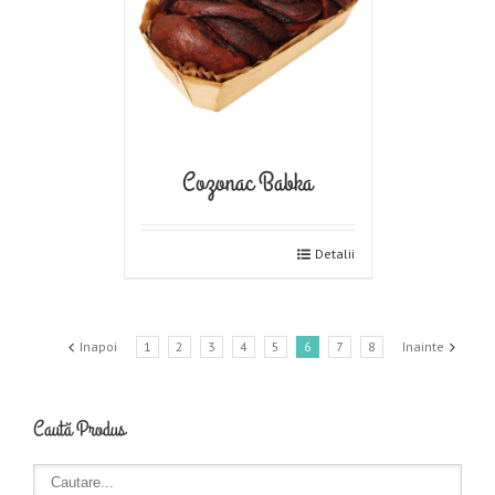
Cozonac Babka
Detalii
Inapoi
1
2
3
4
5
6
7
8
Inainte
Caută Produs