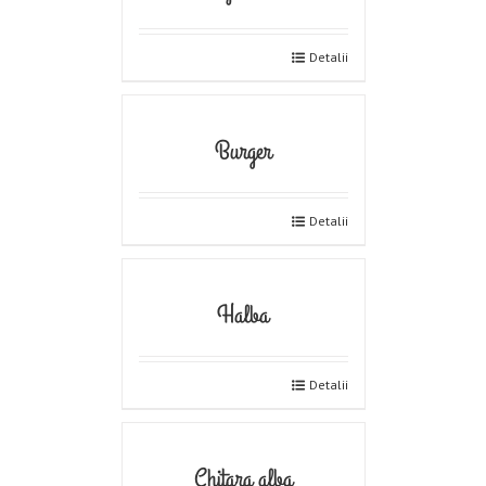
Detalii
Burger
Detalii
Halba
Detalii
Chitara alba