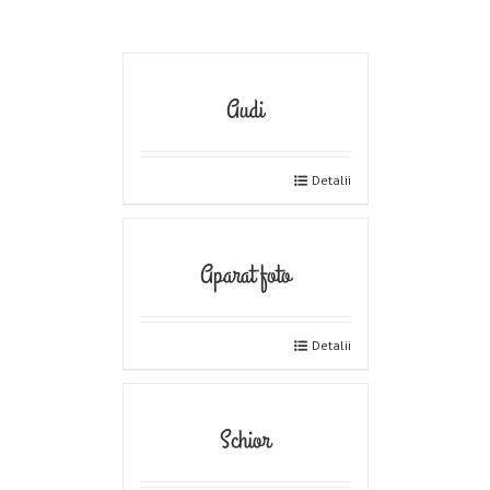
Audi
Detalii
Aparat foto
Detalii
Schior