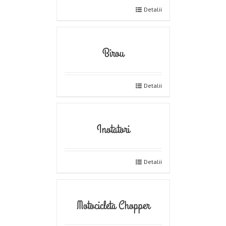
Detalii
Birou
Detalii
Inotatori
Detalii
Motocicleta Chopper