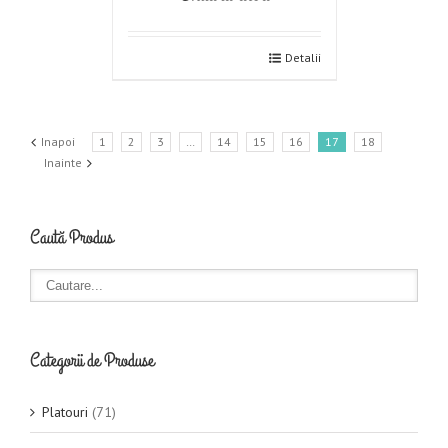
Detalii
Inapoi
1
2
3
…
14
15
16
17
18
Inainte
Caută Produs
Categorii de Produse
Platouri
(71)