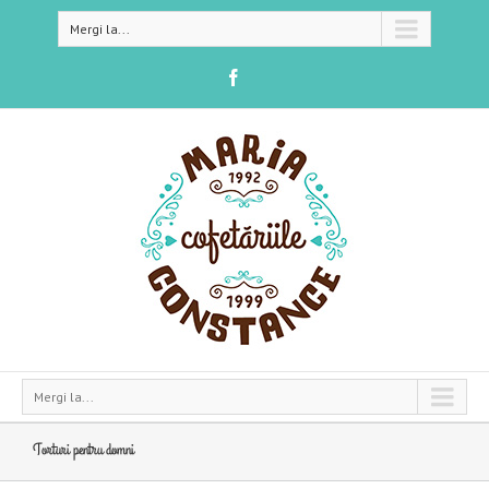
Mergi la...
Mergi la...
Torturi pentru domni