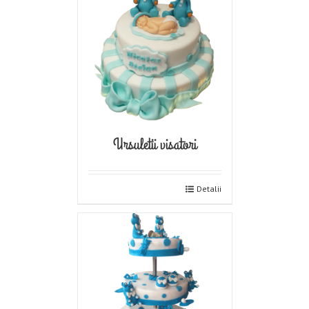
Ursuletii visatori
Detalii