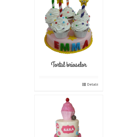
Tortul brioselor
Detalii