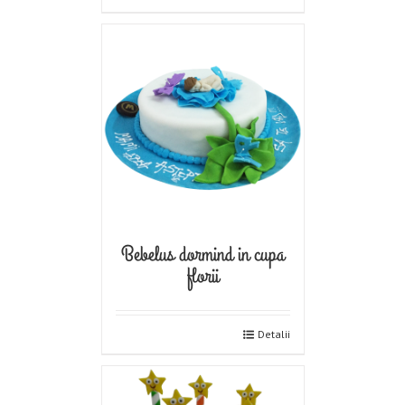
Bebelus dormind in cupa
florii
Detalii