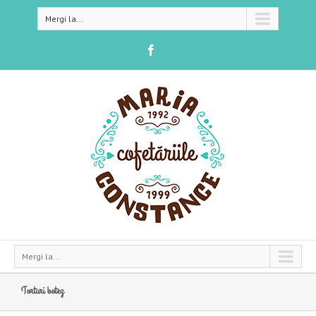
Mergi la...
Mergi la...
Torturi botez