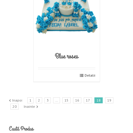
Blue roses
Detalii
Inapoi
1
2
3
…
15
16
17
18
19
20
Inainte
Caută Produs