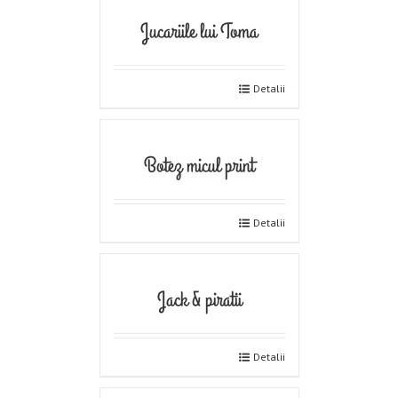
Jucariile lui Toma
Detalii
Botez micul print
Detalii
Jack & piratii
Detalii