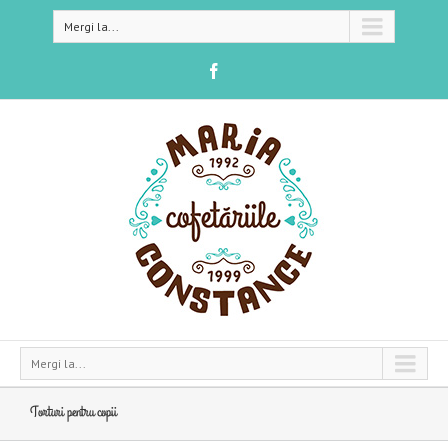
Mergi la...
Mergi la...
Torturi pentru copii