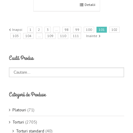
Detalii
Inapoi
1
2
3
…
98
99
100
101
102
103
104
…
109
110
111
Inainte
Caută Produs
Categorii de Produse
Platouri
(71)
Torturi
(2705)
Torturi standard
(40)