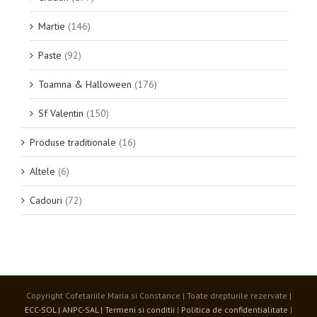
Martie
(146)
Paste
(92)
Toamna & Halloween
(176)
Sf Valentin
(150)
Produse traditionale
(16)
Altele
(6)
Cadouri
(72)
Copyright Cofetariile Maria si Constance | Toate drepturile rezervate |
ECC-SOL |
ANPC-SAL |
Termeni si conditii
|
Politica de confidentialitate
|