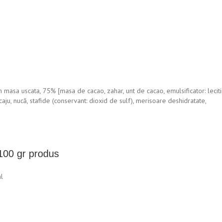
 masa uscata, 75% [masa de cacao, zahar, unt de cacao, emulsificator: lecit
aju, nucă, stafide (conservant: dioxid de sulf), merisoare deshidratate,
 100 gr produs
l