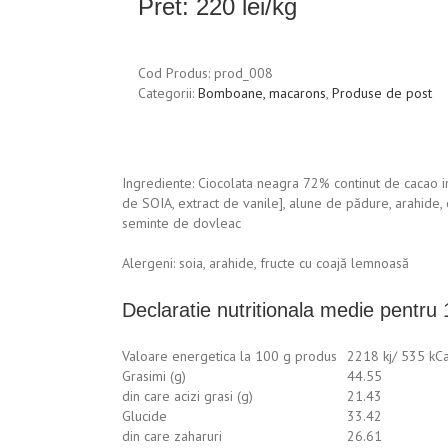
Pret: 220 lei/kg
Cod Produs:
prod_008
Categorii:
Bomboane, macarons
,
Produse de post
Ingrediente: Ciocolata neagra 72% continut de cacao in
de SOIA, extract de vanile], alune de pădure, arahide, c
seminte de dovleac
Alergeni: soia, arahide, fructe cu coajă lemnoasă
Declaratie nutritionala medie pentru
Valoare energetica la 100 g produs
2218 kj/ 535 kCa
Grasimi (g)
44.55
din care acizi grasi (g)
21.43
Glucide
33.42
din care zaharuri
26.61