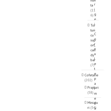
nun
r
ta
i
(11
g
6)
e
i
Tor
,
turi
C
cu
o
sup
r
ort,
n
can
u
dy
l
bar
e
(7)
t
e
Cofetarie
p
(202)
a
Prajituri
r
(58)
m
e
Miniatu
z
ri
(54)
a