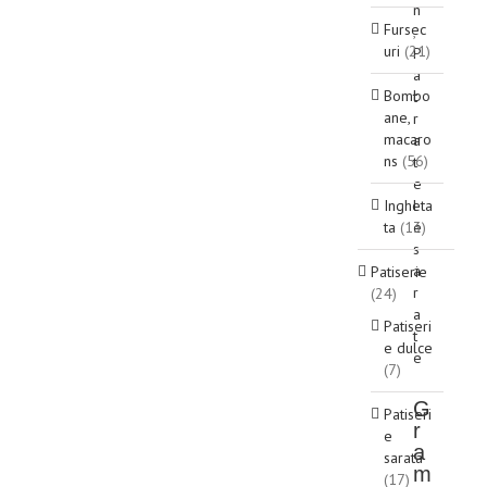
n
Fursec
,
uri
(21)
P
a
Bombo
t
ane,
r
macaro
a
ns
(56)
t
e
Ingheta
l
ta
(13)
e
s
a
Patiserie
r
(24)
a
Patiseri
t
e dulce
e
(7)
G
Patiseri
r
e
a
sarata
m
(17)