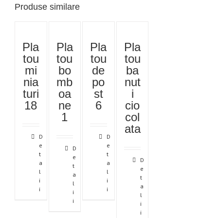
Produse similare
Pla
Pla
Pla
Pla
tou
tou
tou
tou
mi
bo
de
ba
nia
mb
po
nut
turi
oa
st
i
18
ne
6
cio
1
col
ata
D
D
e
e
D
t
t
e
D
a
a
t
e
l
l
a
t
i
i
l
a
i
i
i
l
i
i
i