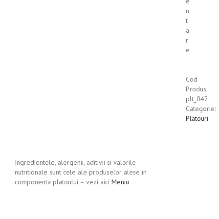
e
n
t
a
r
e
Cod
Produs:
plt_042
Categorie:
Platouri
Ingredientele, alergenii, aditivii si valorile
nutritionale sunt cele ale produselor alese in
componenta platoului – vezi aici
Meniu