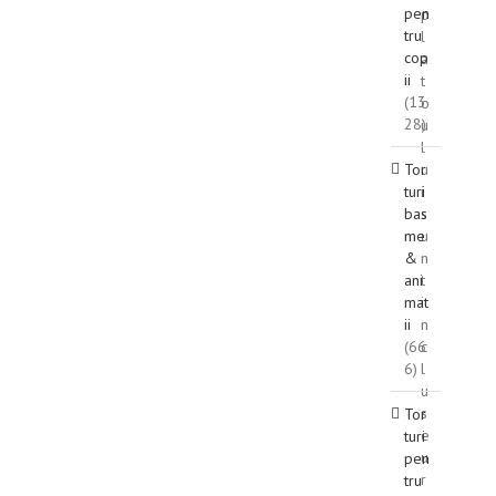
pen
p
tru
l
cop
a
ii
t
(13
o
28)
u
l
Tor
u
turi
i
bas
s
me
u
&
n
ani
t
mat
i
ii
n
(66
c
6)
l
u
s
Tor
e
turi
u
pen
r
tru