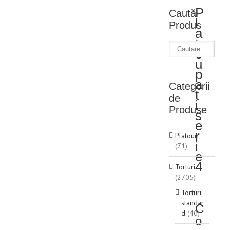
P
Caută
l
Produs
a
t
o
u
p
a
Categorii
t
de
i
Produse
s
e
r
Platouri
i
(71)
e
4
Torturi
(2705)
Torturi
standar
C
d
(40)
o