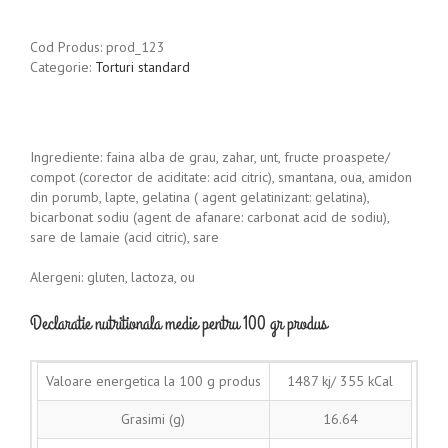
Cod Produs:
prod_123
Categorie:
Torturi standard
Ingrediente: faina alba de grau, zahar, unt, fructe proaspete/
compot (corector de aciditate: acid citric), smantana, oua, amidon
din porumb, lapte, gelatina ( agent gelatinizant: gelatina),
bicarbonat sodiu (agent de afanare: carbonat acid de sodiu),
sare de lamaie (acid citric), sare
Alergeni: gluten, lactoza, ou
Declaratie nutritionala medie pentru 100 gr produs
Valoare energetica la 100 g produs
1487 kj/ 355 kCal
Grasimi (g)
16.64