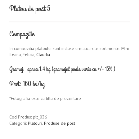
Platou de post 5
Compozitie
In compozitia platoului sunt incluse urmatoarele sortimente:
Mini
Ileana
,
Felicia
,
Claudia
Gramaj: aprox 1.4 kg (gramajul poate varia cu +/- 15% )
Pret: 160 lei/kg
*Fotografia este cu titlu de prezentare
Cod Produs:
plt_036
Categorii:
Platouri
,
Produse de post