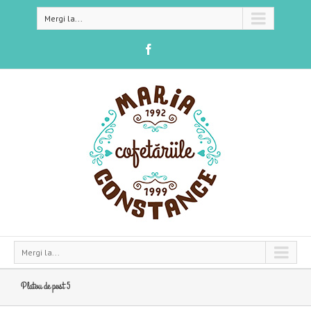
Mergi la...
Mergi la...
Platou de post 5