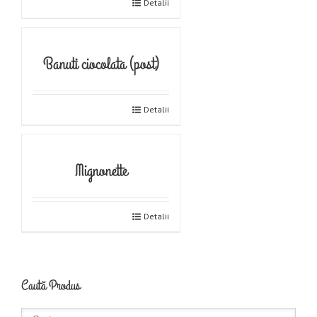
Detalii
Banuti ciocolata (post)
Detalii
Mignonette
Detalii
Caută Produs