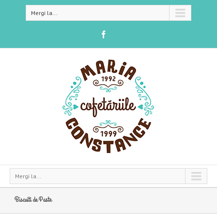
Mergi la...
Mergi la...
Biscuiti de Paste