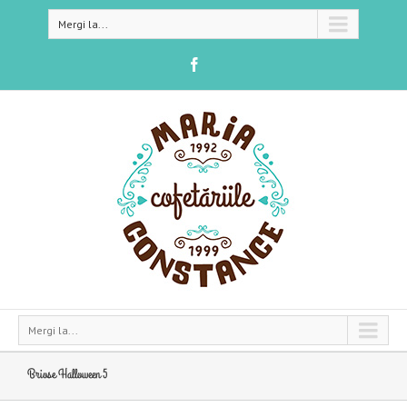
Mergi la...
Mergi la...
Briose Halloween 5