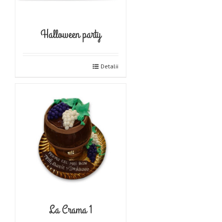
Halloween party
Detalii
La Crama 1