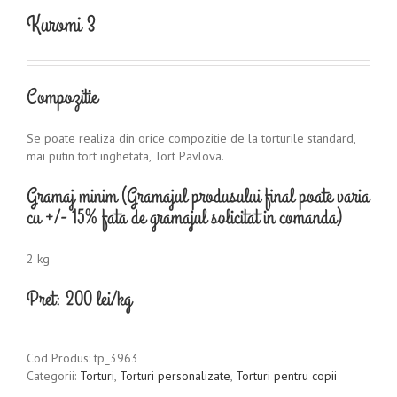
Kuromi 3
Compozitie
Se poate realiza din orice compozitie de la torturile standard,
mai putin tort inghetata, Tort Pavlova.
Gramaj minim (Gramajul produsului final poate varia
cu +/- 15% fata de gramajul solicitat in comanda)
2 kg
Pret: 200 lei/kg
Cod Produs:
tp_3963
Categorii:
Torturi
,
Torturi personalizate
,
Torturi pentru copii