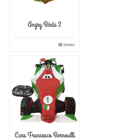
Angry Birds 2
Detalii
Cars Francesco Bernoulli