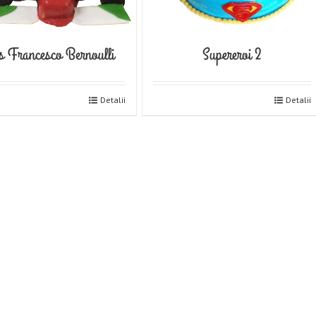
s Francesco Bernoulli
Supereroi 2
Detalii
Detalii