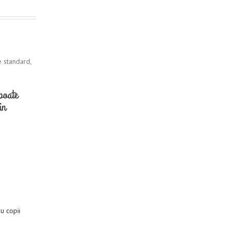
e standard,
poate
in
u copii