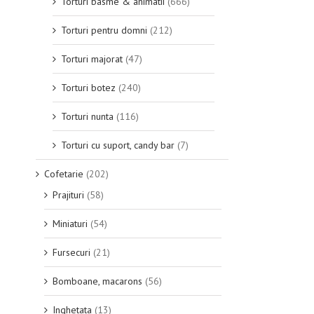
Torturi basme & animatii
(666)
Torturi pentru domni
(212)
Torturi majorat
(47)
Torturi botez
(240)
Torturi nunta
(116)
Torturi cu suport, candy bar
(7)
Cofetarie
(202)
Prajituri
(58)
Miniaturi
(54)
Fursecuri
(21)
Bomboane, macarons
(56)
Inghetata
(13)