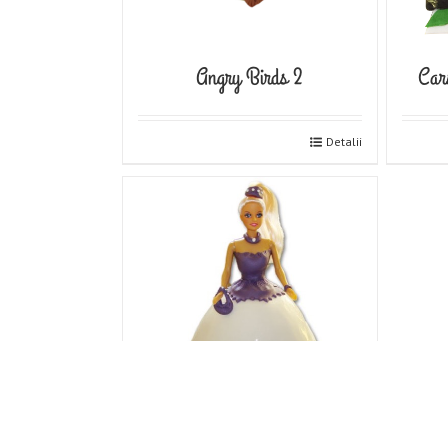
Angry Birds 2
Car
Detalii