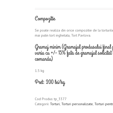
Compozitie
Se poate realiza din orice compozitie de la torturil
mai putin tort inghetata, Tort Pavlova.
Gramaj minim (Gramajul produsului final 
varia cu +/- 15% fata de gramajul solicitat 
comanda)
1.5 kg
Pret: 200 lei/kg
Cod Produs:
tp_3377
Categorii:
Torturi
,
Torturi personalizate
,
Torturi pentr