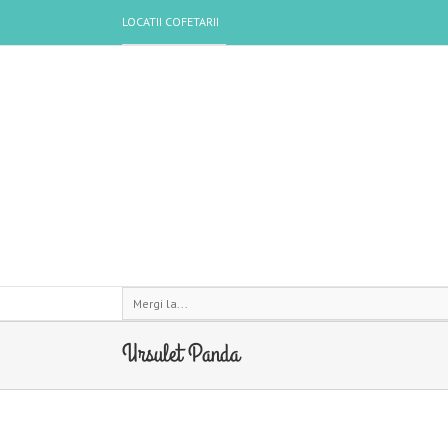
LOCATII COFETARII
Mergi la...
Ursulet Panda